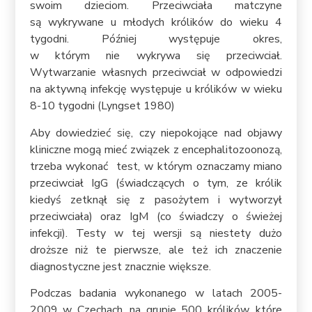
swoim dzieciom. Przeciwciała matczyne
są wykrywane u młodych królików do wieku 4
tygodni. Później występuje okres,
w którym nie wykrywa się przeciwciał.
Wytwarzanie własnych przeciwciał w odpowiedzi
na aktywną infekcję występuje u królików w wieku
8-10 tygodni (Lyngset 1980)
Aby dowiedzieć się, czy niepokojące nad objawy
kliniczne mogą mieć związek z encephalitozoonozą,
trzeba wykonać test, w którym oznaczamy miano
przeciwciał IgG (świadczących o tym, ze królik
kiedyś zetknął się z pasożytem i wytworzył
przeciwciała) oraz IgM (co świadczy o świeżej
infekcji). Testy w tej wersji są niestety dużo
droższe niż te pierwsze, ale też ich znaczenie
diagnostyczne jest znacznie większe.
Podczas badania wykonanego w latach 2005-
2009 w Czechach, na grupie 500 królików, które