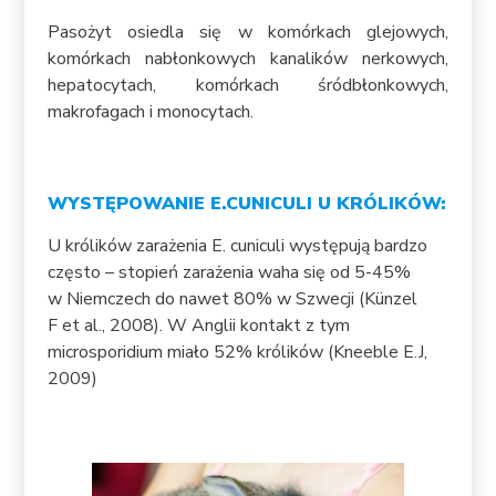
Pasożyt osiedla się w komórkach glejowych,
komórkach nabłonkowych kanalików nerkowych,
hepatocytach, komórkach śródbłonkowych,
makrofagach i monocytach.
WYSTĘPOWANIE E.CUNICULI U KRÓLIKÓW:
U królików zarażenia E. cuniculi występują bardzo
często – stopień zarażenia waha się od 5-45%
w Niemczech do nawet 80% w Szwecji (Künzel
F et al., 2008). W Anglii kontakt z tym
microsporidium miało 52% królików (Kneeble E.J,
2009)