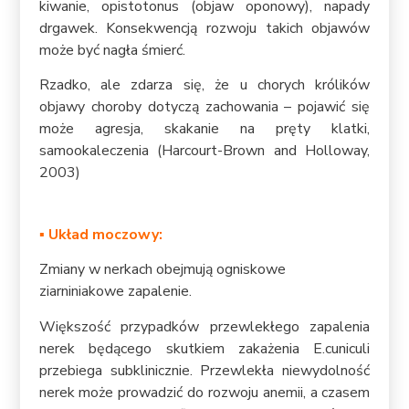
kiwanie, opistotonus (objaw oponowy), napady
drgawek. Konsekwencją rozwoju takich objawów
może być nagła śmierć.
Rzadko, ale zdarza się, że u chorych królików
objawy choroby dotyczą zachowania – pojawić się
może agresja, skakanie na pręty klatki,
samookaleczenia (Harcourt-Brown and Holloway,
2003)
▪
Układ moczowy:
Zmiany w nerkach obejmują ogniskowe
ziarniniakowe zapalenie.
Większość przypadków przewlekłego zapalenia
nerek będącego skutkiem zakażenia E.cuniculi
przebiega subklinicznie. Przewlekła niewydolność
nerek może prowadzić do rozwoju anemii, a czasem