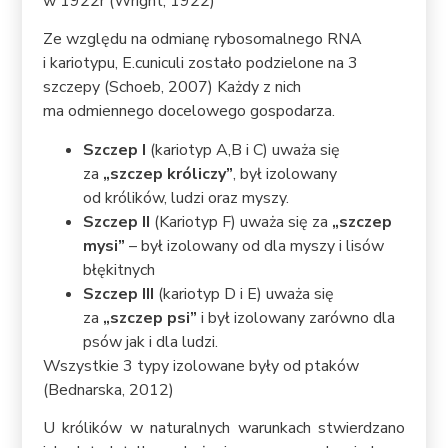
w 1922r (Wright, 1922)
Ze względu na odmianę rybosomalnego RNA
i kariotypu, E.cuniculi zostało podzielone na 3
szczepy (Schoeb, 2007) Każdy z nich
ma odmiennego docelowego gospodarza.
Szczep I
(kariotyp A,B i C) uważa się
za
„szczep króliczy”
, był izolowany
od królików, ludzi oraz myszy.
Szczep II
(Kariotyp F) uważa się za
„szczep
mysi”
– był izolowany od dla myszy i lisów
błękitnych
Szczep III
(kariotyp D i E) uważa się
za
„szczep psi”
i był izolowany zarówno dla
psów jak i dla ludzi.
Wszystkie 3 typy izolowane były od ptaków
(Bednarska, 2012)
U królików w naturalnych warunkach stwierdzano