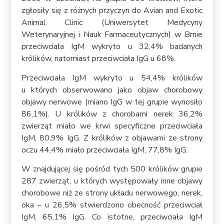
zgłosiły się z różnych przyczyn do Avian and Exotic
Animal Clinic (Uniwersytet Medycyny
Weterynaryjnej i Nauk Farmaceutycznych) w Brnie
przeciwciała IgM wykryto u 32,4% badanych
królików, natomiast przeciwciała IgG u 68%.
Przeciwciała IgM wykryto u 54,4% królików
u których obserwowano jako objaw chorobowy
objawy nerwowe (miano IgG w tej grupie wynosiło
86,1%). U królików z chorobami nerek 36,2%
zwierząt miało we krwi specyficzne przeciwciała
IgM, 80,9% IgG. Z królików z objawami ze strony
oczu 44,4% miało przeciwciała IgM, 77,8% IgG.
W znajdującej się pośród tych 500 królików grupie
287 zwierząt, u których występowały inne objawy
chorobowe niż ze strony układu nerwowego, nerek,
oka – u 26,5% stwierdzono obecność przeciwciał
IgM, 65,1% IgG. Co istotne, przeciwciała IgM