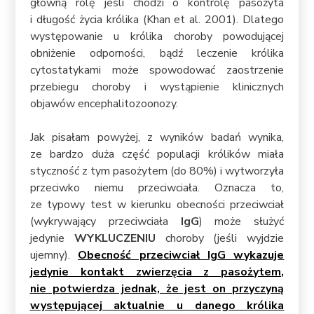
główną rolę jeśli chodzi o kontrolę pasożyta
i długość życia królika (Khan et al. 2001). Dlatego
występowanie u królika choroby powodującej
obniżenie odporności, bądź leczenie królika
cytostatykami może spowodować zaostrzenie
przebiegu choroby i wystąpienie klinicznych
objawów encephalitozoonozy.
Jak pisałam powyżej, z wyników badań wynika,
ze bardzo duża część populacji królików miała
styczność z tym pasożytem (do 80%) i wytworzyła
przeciwko niemu przeciwciała. Oznacza to,
ze typowy test w kierunku obecności przeciwciał
(wykrywający przeciwciała
IgG
) może służyć
jedynie
WYKLUCZENIU
choroby (jeśli wyjdzie
ujemny).
Obecność przeciwciał IgG wykazuje
jedynie kontakt zwierzęcia z pasożytem,
nie potwierdza jednak, że jest on przyczyną
występującej aktualnie u danego królika