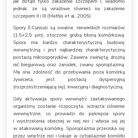
jak dotąd tylko zakażenie szczepem I, wiadomo
jednak, ze są wrażliwe również na zakażenie
szczepem II i III (Mathis et al. 2005)
Spory E.Cuniculi są owalne, niewielkich rozmiarów
(1,5×2,5 µm), otoczone grubą błoną komórkową.
Spora ma bardzo charakterystyczną budowę
wewnętrzną i jest najbardziej charakterystyczną
postacią mikrosporydiów. Zawiera zwiniętą, drożną
nić biegunową oraz zarodek, zwany sporoplazmą.
Ma ona zdolność do przebywania poza komórką
żywiciela, jest postacią dyspersyjną
(rozprzestrzeniającą się), inwazyjną i diagnostyczną.
Gdy aktywacja spory wewnątrz zaatakowanego
organizmy zostanie rozpoczęta, wzrasta ciśnienie
wewnętrzne, co prowadzi do pęknięcia spory
i wystrzelenia obecnej w niej nici i wbicia się jej
w atakowaną komórkę. Sporoplazma przeciska się
przez wnętrze nici i lokuje w cytoplazmie komórki