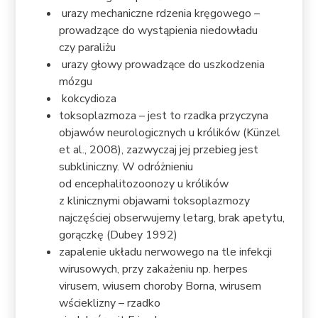
urazy mechaniczne rdzenia kręgowego –
prowadzące do wystąpienia niedowładu
czy paraliżu
urazy głowy prowadzące do uszkodzenia
mózgu
kokcydioza
toksoplazmoza – jest to rzadka przyczyna
objawów neurologicznych u królików (Künzel
et al., 2008), zazwyczaj jej przebieg jest
subkliniczny. W odróżnieniu
od encephalitozoonozy u królików
z klinicznymi objawami toksoplazmozy
najczęściej obserwujemy letarg, brak apetytu,
gorączkę (Dubey 1992)
zapalenie układu nerwowego na tle infekcji
wirusowych, przy zakażeniu np. herpes
virusem, wiusem choroby Borna, wirusem
wścieklizny – rzadko