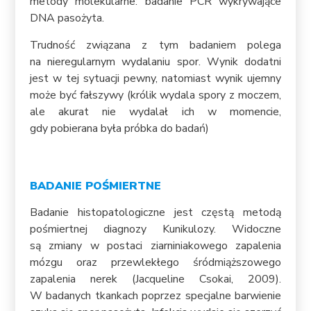
metody molekularne: badanie PCR wykrywające
DNA pasożyta.
Trudność związana z tym badaniem polega
na nieregularnym wydalaniu spor. Wynik dodatni
jest w tej sytuacji pewny, natomiast wynik ujemny
może być fałszywy (królik wydala spory z moczem,
ale akurat nie wydalał ich w momencie,
gdy pobierana była próbka do badań)
BADANIE POŚMIERTNE
Badanie histopatologiczne jest częstą metodą
pośmiertnej diagnozy Kunikulozy. Widoczne
są zmiany w postaci ziarniniakowego zapalenia
mózgu oraz przewlekłego śródmiąższowego
zapalenia nerek (Jacqueline Csokai, 2009).
W badanych tkankach poprzez specjalne barwienie