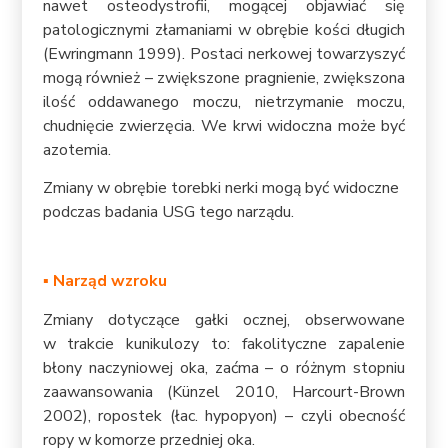
nawet osteodystrofii, mogącej objawiać się
patologicznymi złamaniami w obrębie kości długich
(Ewringmann 1999). Postaci nerkowej towarzyszyć
mogą również – zwiększone pragnienie, zwiększona
ilość oddawanego moczu, nietrzymanie moczu,
chudnięcie zwierzęcia. We krwi widoczna może być
azotemia.
Zmiany w obrębie torebki nerki mogą być widoczne
podczas badania USG tego narządu.
▪
Narząd wzroku
Zmiany dotyczące gałki ocznej, obserwowane
w trakcie kunikulozy to: fakolityczne zapalenie
błony naczyniowej oka, zaćma – o różnym stopniu
zaawansowania (Künzel 2010, Harcourt-Brown
2002), ropostek (łac. hypopyon) – czyli obecność
ropy w komorze przedniej oka.