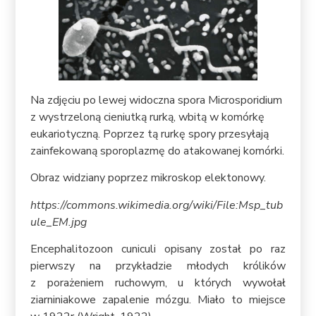
Na zdjęciu po lewej widoczna spora Microsporidium
z wystrzeloną cieniutką rurką, wbitą w komórkę
eukariotyczną. Poprzez tą rurkę spory przesyłają
zainfekowaną sporoplazmę do atakowanej komórki.
Obraz widziany poprzez mikroskop elektonowy.
https://commons.wikimedia.org/wiki/File:Msp_tub
ule_EM.jpg
Encephalitozoon cuniculi opisany został po raz
pierwszy na przykładzie młodych królików
z porażeniem ruchowym, u których wywołał
ziarniniakowe zapalenie mózgu. Miało to miejsce