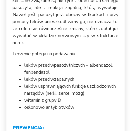
kliniczne związane są nie tyle z obecnością samego
pasożyta, ale z reakcją zapalną, którą wywołuje.
Nawet jeśli pasożyt jest obecny w tkankach i przy
pomocy leków unieszkodliwimy go, nie oznacza to,
że cofną się równocześnie zmiany, które zdołał już
wywołać w układzie nerwowym czy w strukturze
nerek.
Leczenie polega na podawaniu:
leków przeciwpasożytniczych – albendazol,
fenbendazol
leków przeciwzapalnych
leków usprawniających funkcje uszkodzonych
narządów (nerki, serce, mózg)
witamin z grupy B
osłonowo antybiotyków
PREWENCJA: