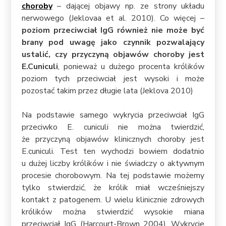
choroby
– dającej objawy np. ze strony układu
nerwowego (Jeklovaa et al. 2010). Co więcej –
poziom przeciwciał IgG również nie może być
brany pod uwagę jako czynnik pozwalający
ustalić, czy przyczyną objawów choroby jest
E.Cuniculi
, ponieważ u dużego procenta królików
poziom tych przeciwciał jest wysoki i może
pozostać takim przez długie lata (Jeklova 2010)
Na podstawie samego wykrycia przeciwciał IgG
przeciwko E. cuniculi nie można twierdzić,
że przyczyną objawów klinicznych choroby jest
E.cuniculi. Test ten wychodzi bowiem dodatnio
u dużej liczby królików i nie świadczy o aktywnym
procesie chorobowym. Na tej podstawie możemy
tylko stwierdzić, że królik miał wcześniejszy
kontakt z patogenem. U wielu klinicznie zdrowych
królików można stwierdzić wysokie miana
przeciwciał IgG (Harcourt-Brown 2004). Wykrycie