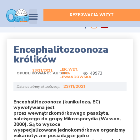
REZERWACJA WIZYT
WSZYSTKIE ARTYKUŁY
Encephalitozoonoza
królików
LEK. WET.
23/11/2021
OPUBLIKOWANO:
AUTOR:
LIDIA
49973
LEWANDOWSKA
23/11/2021
Data ostatniej aktualizacji:
Encephalitozoonoza (kunikuloza, EC)
wywoływana jest
przez wewnątrzkomórkowego
pasożyta
,
należącego do grupy Mikrosporydia (Wasson,
2000). Są to wysoce
wyspecjalizowane jednokomórkowe organizmy
eukariotyczne posiadające jądro