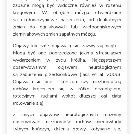
zapalne mogą być widoczne również w rdzeniu
kręgowym. W obrębie mózgu stwierdzane
są okołonaczyniowe nacieczenia, od delikatnych
zmian do ogniskowych lub wieloogniskowych
ziarniniakowych zmian zapalnych mózgu.
Objawy kliniczne pojawiają się zazwyczaj nagle .
Mogą być one poprzedzone jakimś stresującym
wydarzeniem w życiu królika. Najczęstszym
obserwowanym objawem neurologicznym
są zaburzenia przedsionkowe (Jass et al. 2008).
Objawiają się one – kręczem szyi, niezbornością
ruchów, kręceniem się w kółko, oczopląsem,
rotacyjnymi ruchami wokół dłuższej osi ciała
(rolowanie się).
Z innych objawów neurologicznych możemy
obserwować: niezborność ruchów, niedowłady
tylnych kończyn, drżenia głowy, kołysanie się,