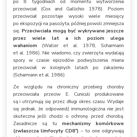
po 8 tygodniach od momentu wytworzenia
przeciwciał (Cox and Gallichio 1978). Poziom
przeciwciał pozostaje wysoki wiele miesięcy
po ekspozycji na pasożyta, później powoli zmniejsza
się.
Przeciwciała mogą być wykrywane jeszcze
przez wiele lat a ich poziom ulega
wahaniom
(Waller et al. 1978, Scharmann
et al. 1986). Nie wiadomo, czy zwierzęta wydalają
spory w czasie epizodów podwyższenia miana
przeciwciał w kolejnych latach po zakażeniu
(Scharmann et al. 1986)
Ze względu na chroniczny przebieg choroby
przeciwciała przeciw E. Cuniculi produkowane
są i utrzymują się przez długi okres czasu. Wydaje
się jednak, że odpowiedź immunologiczna nie jest
skuteczna jeśli chodzi o ochronę przed chorobą.
Zasadnicze są tu
mechanizmy komórkowe
(zwłaszcza limfocyty CD8⁺)
– to one odgrywają