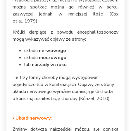
można spotkać można go również w sercu,
zazwyczaj jednak w mniejszej ilości (Cox
et al. 1979)
Króliki cierpiące z powodu encephalitozoonozy
mogą wykazywać objawy ze strony:
układu
nerwowego
układu
moczowego
lub
narządy wzroku
.
Te trzy formy choroby mogą występować
pojedynczo lub w kombinacjach. Objawy ze strony
układu nerwowego wyraźnie dominują jeśli chodzi
o kliniczną manifestację choroby (Kűnzel, 2010).
▪ Układ nerwowy:
Zmiany dotyczą najczęściej mózgu, ale ogniska