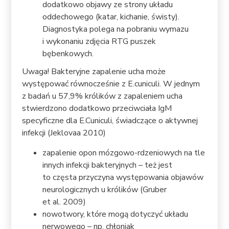
dodatkowo objawy ze strony układu
oddechowego (katar, kichanie, świsty).
Diagnostyka polega na pobraniu wymazu
i wykonaniu zdjęcia RTG puszek
bębenkowych.
Uwaga! Bakteryjne zapalenie ucha może
występować równocześnie z E.cuniculi. W jednym
z badań u 57,9% królików z zapaleniem ucha
stwierdzono dodatkowo przeciwciała IgM
specyficzne dla E.Cuniculi, świadczące o aktywnej
infekcji (Jeklovaa 2010)
zapalenie opon mózgowo-rdzeniowych na tle
innych infekcji bakteryjnych – też jest
to częsta przyczyna występowania objawów
neurologicznych u królików (Gruber
et al. 2009)
nowotwory, które mogą dotyczyć układu
nerwowego – np. chłoniak