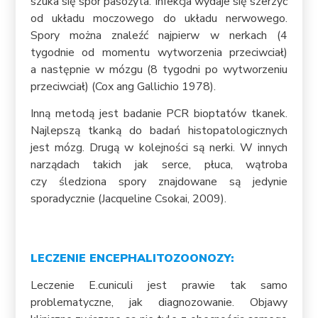
szuka się spor pasożyta. Infekcja wydaje się szerzyć
od układu moczowego do układu nerwowego.
Spory można znaleźć najpierw w nerkach (4
tygodnie od momentu wytworzenia przeciwciał)
a następnie w mózgu (8 tygodni po wytworzeniu
przeciwciał) (Cox ang Gallichio 1978).
Inną metodą jest badanie PCR bioptatów tkanek.
Najlepszą tkanką do badań histopatologicznych
jest mózg. Drugą w kolejności są nerki. W innych
narządach takich jak serce, płuca, wątroba
czy śledziona spory znajdowane są jedynie
sporadycznie (Jacqueline Csokai, 2009).
LECZENIE ENCEPHALITOZOONOZY:
Leczenie E.cuniculi jest prawie tak samo
problematyczne, jak diagnozowanie. Objawy