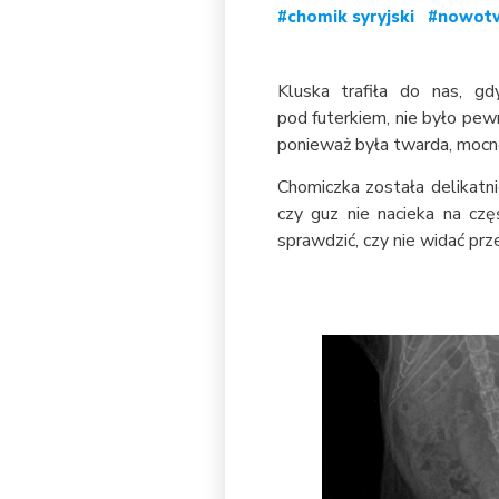
#chomik syryjski #nowo
Kluska trafiła do nas, g
pod futerkiem, nie było pewn
ponieważ była twarda, mocn
Chomiczka została delikatn
czy guz nie nacieka na cz
sprawdzić, czy nie widać p