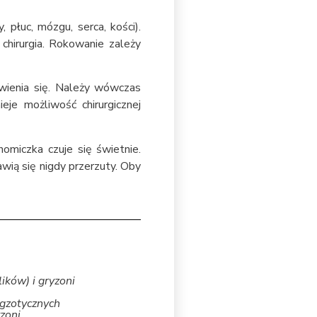
 płuc, mózgu, serca, kości).
hirurgia. Rokowanie zależy
jawienia się. Należy wówczas
eje możliwość chirurgicznej
omiczka czuje się świetnie.
jawią się nigdy przerzuty. Oby
ików) i gryzoni
egzotycznych
zoni