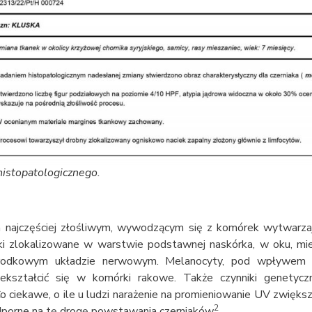
histopatologicznego.
najczęściej złośliwym, wywodzącym się z komórek wytwarzaj
i zlokalizowane w warstwie podstawnej naskórka, w oku, mi
odkowym układzie nerwowym. Melanocyty, pod wpływem 
ekształcić się w komórki rakowe. Także czynniki genetyc
o ciekawe, o ile u ludzi narażenie na promieniowanie UV zwięks
2
dporne na tę drogę powstawania czerniaków
.