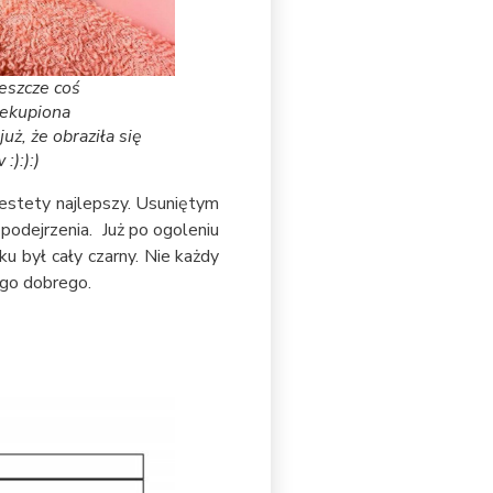
jeszcze coś
zekupiona
ż, że obraziła się
:):):)
niestety najlepszy. Usuniętym
 podejrzenia. Już po ogoleniu
ku był cały czarny. Nie każdy
ego dobrego.