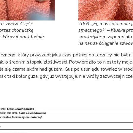
cia szwów. Część
Zdj.6. „Ej, masz dla mnie 
przez chomiczkę
smacznego?” – Kluska pr
skórny jednak ładnie
smakołykiem zapomniała ju
na nas za ściąganie szwów 
znego, który przyszedł jakiś czas później do lecznicy, nie był 
k, o średnim stopniu złośliwości. Potwierdziło to niestety moje
ała się czarna skóra nad guzem. Guz po usunięciu również w środ
dnak taki kolor guza, gdy już występuje, nie wróży zazwyczaj nicz