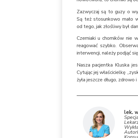
Zazwyczaj są to guzy o wyso
Są też stosunkowo mało wr
od tego, jak złośliwy był dan
Czerniaki u chomików nie 
reagować szybko. Obserwacj
interwencji, należy podjąć się 
Nasza pacjentka Kluska jes
Cytując jej właścicielkę „zys
żyła jeszcze długo, zdrowo i
lek. 
Specj
Lekarz
Wykła
Autork
Konsul