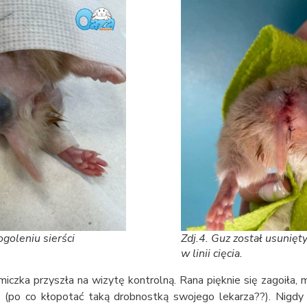
goleniu sierści
Zdj.4. Guz został usunię
w linii cięcia.
iczka przyszła na wizytę kontrolną. Rana pięknie się zagoiła, 
 (po co kłopotać taką drobnostką swojego lekarza??). Nigdy