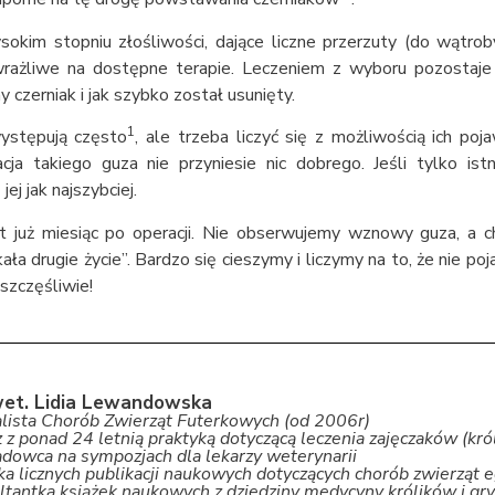
kim stopniu złośliwości, dające liczne przerzuty (do wątroby,
ażliwe na dostępne terapie. Leczeniem z wyboru pozostaje c
y czerniak i jak szybko został usunięty.
1
występują często
, ale trzeba liczyć się z możliwością ich po
a takiego guza nie przyniesie nic dobrego. Jeśli tylko istni
jej jak najszybciej.
t już miesiąc po operacji. Nie obserwujemy wznowy guza, a ch
kała drugie życie”. Bardzo się cieszymy i liczymy na to, że nie po
 szczęśliwie!
wet. Lidia Lewandowska
alista Chorób Zwierząt Futerkowych (od 2006r)
 z ponad 24 letnią praktyką dotyczącą leczenia zajęczaków (król
dowca na sympozjach dla lekarzy weterynarii
a licznych publikacji naukowych dotyczących chorób zwierząt 
tantka książek naukowych z dziedziny medycyny królików i gry