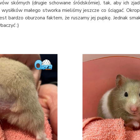
ów skórnych (drugie schowane śródskórnie), tak, aby ich zjada
wysiłków małego stworka mieliśmy jeszcze co ściągać. Okrop
 jest bardzo oburzona faktem, że ruszamy jej pupkę. Jednak sma
baczyć :)