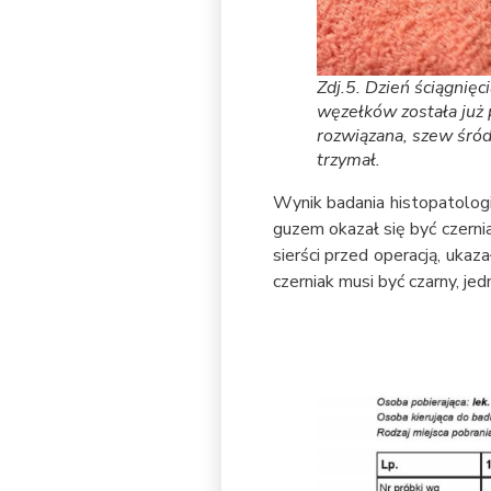
Zdj.5. Dzień ściągnię
węzełków została już 
rozwiązana, szew śród
trzymał.
Wynik badania histopatologic
guzem okazał się być czernia
sierści przed operacją, ukaz
czerniak musi być czarny, je