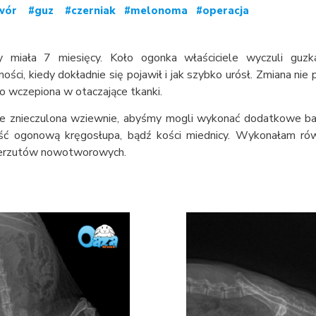
twór #guz #czerniak #melonoma #operacja
dy miała 7 miesięcy. Koło ogonka właściciele wyczuli guz
ości, kiedy dokładnie się pojawił i jak szybko urósł. Zmiana nie
o wczepiona w otaczające tkanki.
ie znieczulona wziewnie, abyśmy mogli wykonać dodatkowe bad
ęść ogonową kręgosłupa, bądź kości miednicy. Wykonałam rów
rzerzutów nowotworowych.