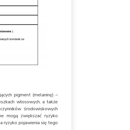
ących pigment (melaninę) –
eszkach włosowych, a także
czynników środowiskowych
zne mogą zwiększać ryzyko
za ryzyko pojawienia się tego